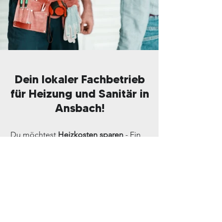
Dein lokaler Fachbetrieb
für Heizung und Sanitär in
Ansbach!
Du möchtest
Heizkosten sparen
- Ein
Leben lang?
Wir kennen uns in
Ansbach und
Umgebung
aus und sind stolz darauf,
als lokaler Fachbetrieb vertrauensvoll
mit unseren Kunden