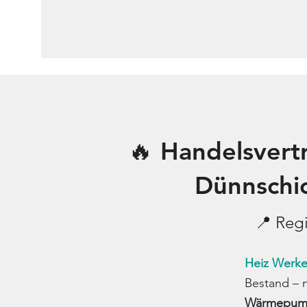
🔥 Handelsvertr
Dünnschi
📍 Regi
Heiz Werke
Bestand – 
Wärmepum