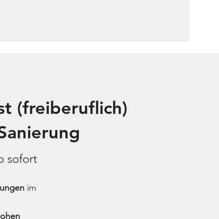
 (freiberuflich)
Sanierung
b sofort
rungen
im
hohen