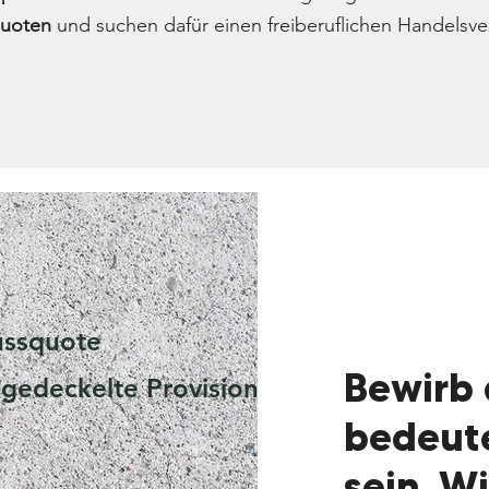
quoten
und suchen dafür einen freiberuflichen Handelsver
ussquote
Bewirb 
ngedeckelte Provision
bedeute
sein. Wi