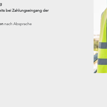
ng
eits bei Zahlungseingang der
ion
nach Absprache