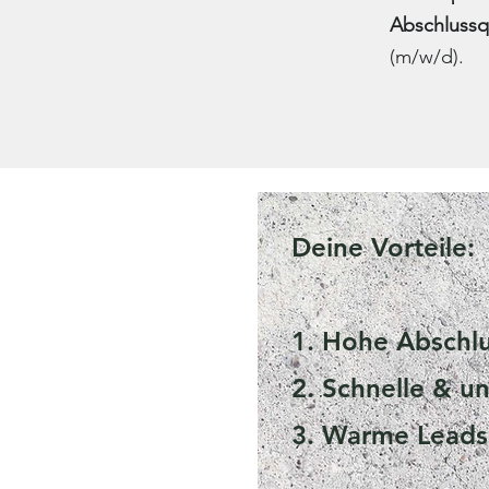
Abschluss
(m/w/d).
Deine Vorteile:
1. Hohe Abschl
2. Schnelle & u
3. Warme Leads