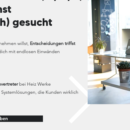
nst
ch) gesucht
nehmen willst,
Entscheidungen triffst
t dich mit endlosen Einwänden
vertreter
bei Heiz Werke
 Systemlösungen, die Kunden wirklich
rben